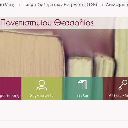
σσαλίας
Τμήμα Συστημάτων Ενέργειας (ΤΣΕ)
Διπλωματι
μοσίευσης
Συγγραφείς
Τίτλοι
Λέξεις κλ