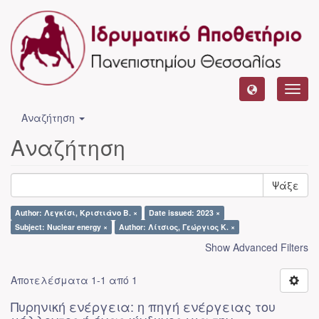
Toggl
navig
Αναζήτηση
Αναζήτηση
Ψάξε
Author: Λεγκίσι, Κριστιάνο Β. ×
Date issued: 2023 ×
Subject: Nuclear energy ×
Author: Λίτσιος, Γεώργιος Κ. ×
Show Advanced Filters
Αποτελέσματα 1-1 από 1
Πυρηνική ενέργεια: η πηγή ενέργειας του