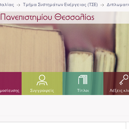
σσαλίας
Τμήμα Συστημάτων Ενέργειας (ΤΣΕ)
Διπλωματι
μοσίευσης
Συγγραφείς
Τίτλοι
Λέξεις κλ