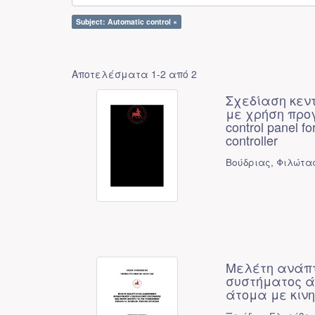
Subject: Automatic control ×
Αποτελέσματα 1-2 από 2
Σχεδίαση κεν
με χρήση προγ
control panel f
controller
Βούδριας, Φιλώτας
Μελέτη ανάπτ
συστήματος άν
άτομα με κινη