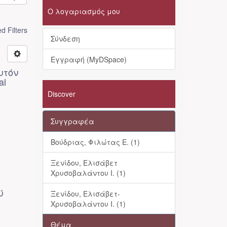
Ο λογαριασμός μου
 Filters
Σύνδεση
Εγγραφή (MyDSpace)
υτόν
al
Discover
Συγγραφέα
Βούδριας, Φιλώτας Ε. (1)
Ξενίδου, Ελισάβετ
Χρυσοβαλάντου Ι. (1)
ύ
Ξενίδου, Ελισάβετ-
Χρυσοβαλάντου Ι. (1)
Θέμα