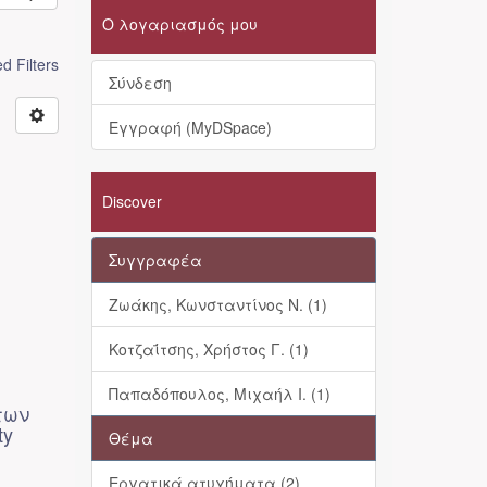
Ο λογαριασμός μου
 Filters
Σύνδεση
Εγγραφή (MyDSpace)
Discover
Συγγραφέα
Ζωάκης, Κωνσταντίνος Ν. (1)
Κοτζαΐτσης, Χρήστος Γ. (1)
Παπαδόπουλος, Μιχαήλ Ι. (1)
των
ty
Θέμα
Εργατικά ατυχήματα (2)