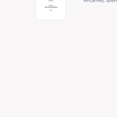
Κοτζαΐτσης, Χρήστ