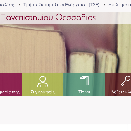
σσαλίας
Τμήμα Συστημάτων Ενέργειας (ΤΣΕ)
Διπλωματι
μοσίευσης
Συγγραφείς
Τίτλοι
Λέξεις κλ