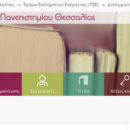
σσαλίας
Τμήμα Συστημάτων Ενέργειας (ΤΣΕ)
Διπλωματι
μοσίευσης
Συγγραφείς
Τίτλοι
Λέξεις κλ