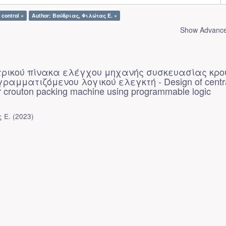
 control ×
Author: Βούδριας, Φιλώτας Ε. ×
Show Advanced
τρικού πίνακα ελέγχου μηχανής συσκευασίας κρο
ραμματιζόμενου λογικού ελεγκτή - Design of centr
or crouton packing machine using programmable logic
 Ε.
(
2023
)