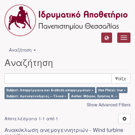
Toggl
navig
Αναζήτηση
Αναζήτηση
Ψάξε
Subject: Απορρίμματα και διάθεση απορριμμάτων ×
Has File(s): true ×
Subject: Αμενογεννήτριες -- Υλικά ×
Author: Μήτρου, Χρήστος Κ. ×
Show Advanced Filters
Αποτελέσματα 1-1 από 1
Ανακύκλωση ανεμογεννητριών - Wind turbine