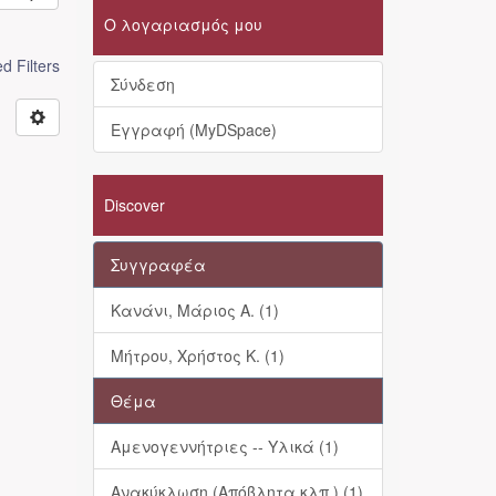
Ο λογαριασμός μου
 Filters
Σύνδεση
Εγγραφή (MyDSpace)
Discover
Συγγραφέα
Κανάνι, Μάριος Α. (1)
Μήτρου, Χρήστος Κ. (1)
Θέμα
Αμενογεννήτριες -- Υλικά (1)
Ανακύκλωση (Απόβλητα κλπ.) (1)