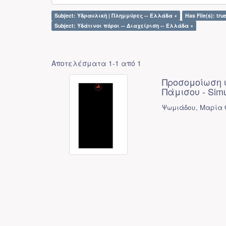
Subject: Υδραυλική | Πλημμύρες -- Ελλάδα ×
Has File(s): tru
Subject: Υδάτινοι πόροι -- Διαχείριση -- Ελλάδα ×
Αποτελέσματα 1-1 από 1
Προσομοίωση 
Πάμισου - Simul
Ψωμιάδου, Μαρία 