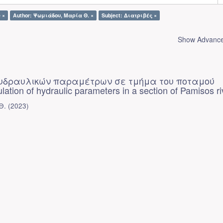
e ×
Author: Ψωμιάδου, Μαρία Θ. ×
Subject: Διατριβές ×
Show Advanced
υδραυλικών παραμέτρων σε τμήμα του ποταμού
ation of hydraulic parameters in a section of Pamisos ri
Θ.
(
2023
)