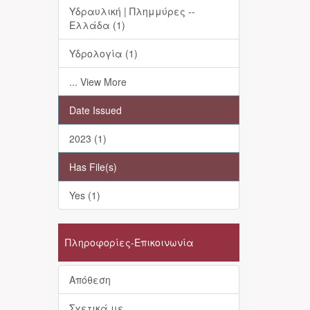
Υδραυλική | Πλημμύρες --
Ελλάδα (1)
Υδρολογία (1)
... View More
Date Issued
2023 (1)
Has File(s)
Yes (1)
Πληροφορίες-Επικοινωνία
Απόθεση
Σχετικά με