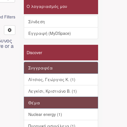
Ο λογαριασμός μου
 Filters
Σύνδεση
Εγγραφή (MyDSpace)
δυνος
e or a
Discover
Συγγραφέα
Λίτσιος, Γεώργιος Κ. (1)
Λεγκίσι, Κριστιάνο Β. (1)
Θέμα
Nuclear energy (1)
Πυρηνική ασφάλεια (1)