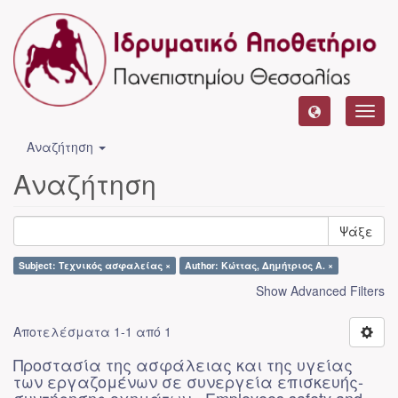
Toggl
navig
Αναζήτηση
Αναζήτηση
Ψάξε
Subject: Τεχνικός ασφαλείας ×
Author: Κώττας, Δημήτριος Α. ×
Show Advanced Filters
Αποτελέσματα 1-1 από 1
Προστασία της ασφάλειας και της υγείας
των εργαζομένων σε συνεργεία επισκευής-