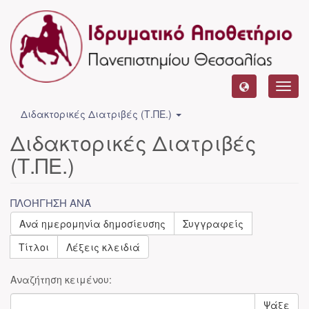
Toggl
navig
Διδακτορικές Διατριβές (Τ.ΠΕ.)
Διδακτορικές Διατριβές
(Τ.ΠΕ.)
ΠΛΟΉΓΗΣΗ ΑΝΆ
Ανά ημερομηνία δημοσίευσης
Συγγραφείς
Τίτλοι
Λέξεις κλειδιά
Αναζήτηση κειμένου:
Ψάξε