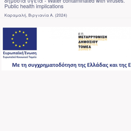
δημόσια υγεία - Water contaminated with viruses.
Public health implications
Καραμαλή, Βιργιανία Α.
(
2024
)