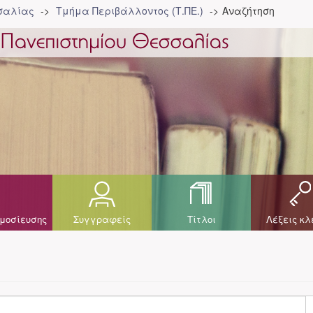
σσαλίας
Τμήμα Περιβάλλοντος (Τ.ΠΕ.)
Αναζήτηση
μοσίευσης
Συγγραφείς
Τίτλοι
Λέξεις κλ