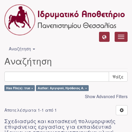
Toggl
navig
Αναζήτηση
Αναζήτηση
Ψάξε
Has File(s): true ×
Author: Αργυρού, Ηρόδοτος Α. ×
Show Advanced Filters
Αποτελέσματα 1-1 από 1
Σχεδιασμός και κατασκευή πολυμορφικής
επιφάνειας εργασίας για εκπαιδευτικό