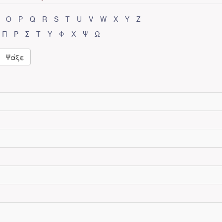
O
P
Q
R
S
T
U
V
W
X
Y
Z
Π
Ρ
Σ
Τ
Υ
Φ
Χ
Ψ
Ω
Ψάξε