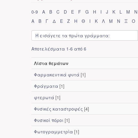
0-9
A
B
C
D
E
F
G
H
I
J
K
L
M
N
Α
Β
Γ
Δ
Ε
Ζ
Η
Θ
Ι
Κ
Λ
Μ
Ν
Ξ
Ο
Αποτελέσματα 1-6 από 6
Λίστα θεμάτων
Φαρμακευτικά φυτά
[1]
Φράγματα
[1]
φτερωτά
[1]
Φυσικές καταστροφές
[4]
Φυσικοί πόροι
[1]
Φωτογραμμετρία
[1]