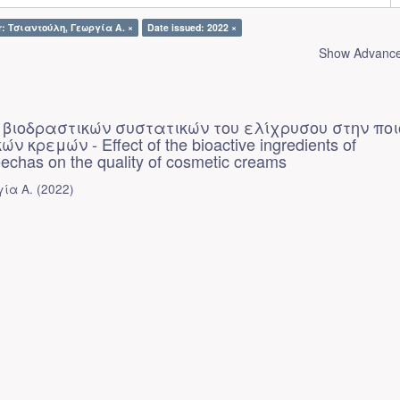
r: Τσιαντούλη, Γεωργία Α. ×
Date issued: 2022 ×
Show Advanced
 βιοδραστικών συστατικών του ελίχρυσου στην πο
 κρεμών - Effect οf the bioactive ingredients of
echas on the quality of cosmetic creams
γία Α.
(
2022
)