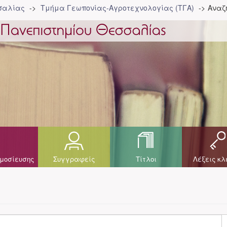
σσαλίας
Τμήμα Γεωπονίας-Αγροτεχνολογίας (ΤΓΑ)
Αναζ
μοσίευσης
Συγγραφείς
Τίτλοι
Λέξεις κλ