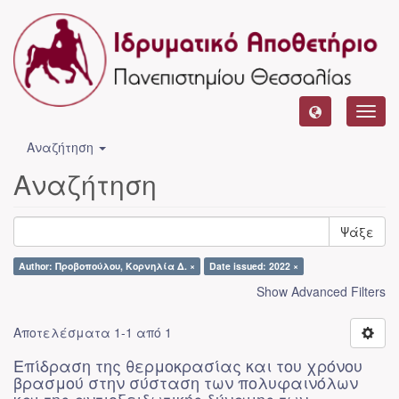
Toggl
navig
Αναζήτηση
Αναζήτηση
Ψάξε
Author: Προβοπούλου, Κορνηλία Δ. ×
Date issued: 2022 ×
Show Advanced Filters
Αποτελέσματα 1-1 από 1
Επίδραση της θερμοκρασίας και του χρόνου
βρασμού στην σύσταση των πολυφαινόλων