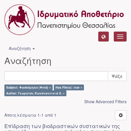
Toggl
navig
Αναζήτηση
Αναζήτηση
Ψάξε
Subject: Φασκόμηλο (Φυτό) ×
Has File(s): true ×
Author: Γεωργίου, Κωνσταντινιά Χ. ×
Show Advanced Filters
Αποτελέσματα 1-1 από 1
Επίδραση των βιοδραστικών συστατικών της