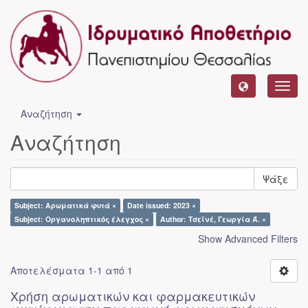
Toggl
navig
Αναζήτηση
Αναζήτηση
Ψάξε
Subject: Αρωματικά φυτά ×
Date issued: 2023 ×
Subject: Οργανοληπτικός έλεγχος ×
Author: Τσεϊνέ, Γεωργία Ά. ×
Show Advanced Filters
Αποτελέσματα 1-1 από 1
Χρήση αρωματικών και φαρμακευτικών