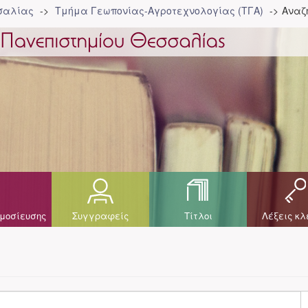
σσαλίας
Τμήμα Γεωπονίας-Αγροτεχνολογίας (ΤΓΑ)
Αναζ
μοσίευσης
Συγγραφείς
Τίτλοι
Λέξεις κλ