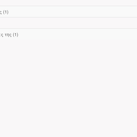
 (1)
 της (1)