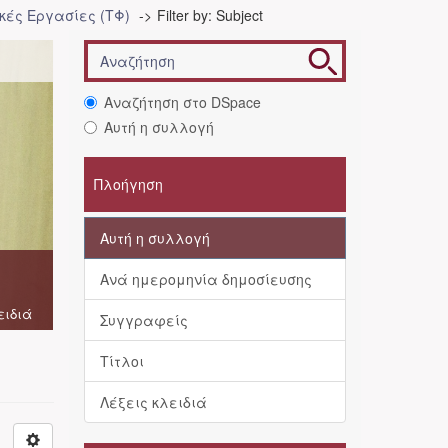
ές Εργασίες (ΤΦ)
Filter by: Subject
Αναζήτηση στο DSpace
Αυτή η συλλογή
Πλοήγηση
Αυτή η συλλογή
Ανά ημερομηνία δημοσίευσης
ειδιά
Συγγραφείς
Τίτλοι
Λέξεις κλειδιά