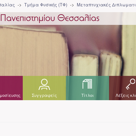
σσαλίας
Τμήμα Φυσικής (ΤΦ)
Μεταπτυχιακές Διπλωματικ
μοσίευσης
Συγγραφείς
Τίτλοι
Λέξεις κλ