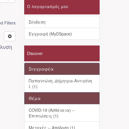
Ο λογαριασμός μου
Σύνδεση
 Filters
Εγγραφή (MyDSpace)
άλυση
Discover
Συγγραφέα
Παπαντώνη, Δήμητρα-Αντιγόνη
Ι. (1)
Θέμα
COVID-19 (Ασθένεια) --
Επιπτώσεις (1)
Μετοχές -- Απόδοση (1)