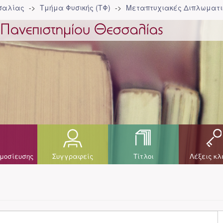
σσαλίας
Τμήμα Φυσικής (ΤΦ)
Μεταπτυχιακές Διπλωματικ
μοσίευσης
Συγγραφείς
Τίτλοι
Λέξεις κλ