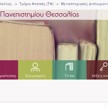
σσαλίας
Τμήμα Φυσικής (ΤΦ)
Μεταπτυχιακές Διπλωματικ
μοσίευσης
Συγγραφείς
Τίτλοι
Λέξεις κλ