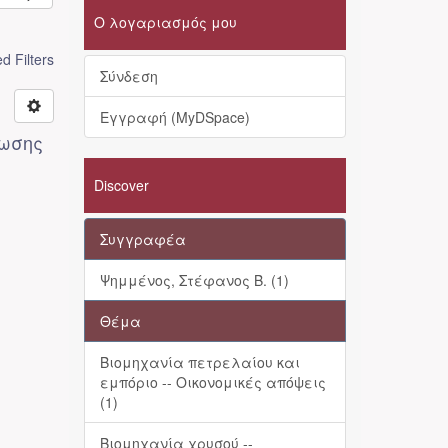
Ο λογαριασμός μου
 Filters
Σύνδεση
Εγγραφή (MyDSpace)
ρωσης
Discover
Συγγραφέα
Ψημμένος, Στέφανος Β. (1)
Θέμα
Βιομηχανία πετρελαίου και
εμπόριο -- Οικονομικές απόψεις
(1)
Βιομηχανία χρυσού --