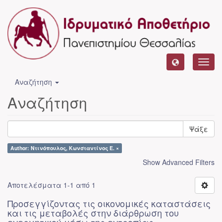
Toggl
navig
Αναζήτηση
Αναζήτηση
Ψάξε
Author: Ντινόπουλος, Κωνσταντίνος Ε. ×
Show Advanced Filters
Αποτελέσματα 1-1 από 1
Προσεγγίζοντας τις οικονομικές καταστάσεις
και τις μεταβολές στην διάρθρωση του