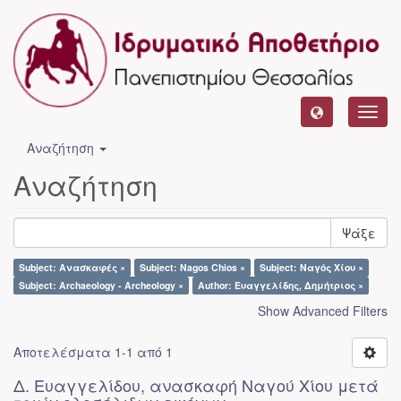
Toggl
navig
Αναζήτηση
Αναζήτηση
Ψάξε
Subject: Ανασκαφές ×
Subject: Nagos Chios ×
Subject: Ναγός Χίου ×
Subject: Archaeology - Archeology ×
Author: Ευαγγελίδης, Δημήτριος ×
Show Advanced Filters
Αποτελέσματα 1-1 από 1
Δ. Ευαγγελίδου, ανασκαφή Ναγού Χίου μετά