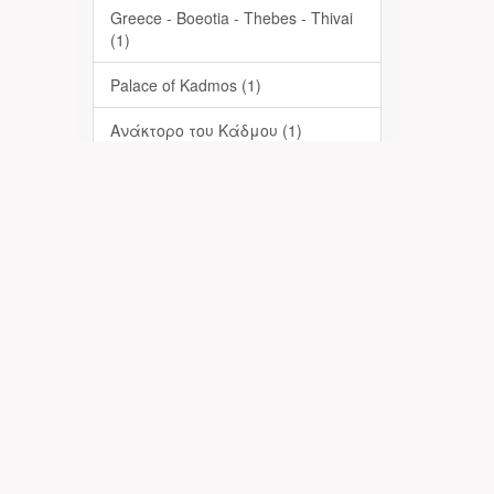
Greece - Boeotia - Thebes - Thivai
(1)
Palace of Kadmos (1)
Ανάκτορο του Κάδμου (1)
Ανασκαφές (1)
Αρχαιολογία (1)
Ελλάδα - Βοιωτία - Θήβα (1)
... View More
Has File(s)
Yes (1)
Πληροφορίες-Επικοινωνία