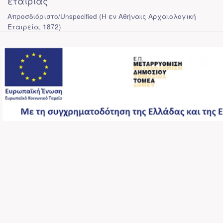
εταιρίας
Απροσδιόριστο/Unspecified
(
Η εν Αθήναις Αρχαιολογική
Εταιρεία
,
1872
)