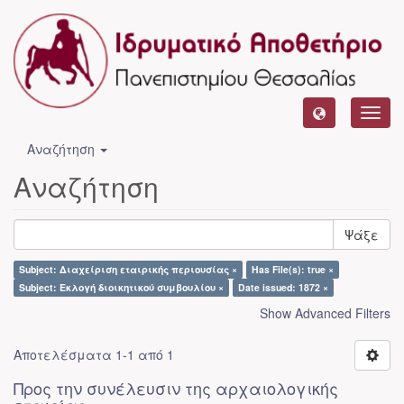
Toggl
navig
Αναζήτηση
Αναζήτηση
Ψάξε
Subject: Διαχείριση εταιρικής περιουσίας ×
Has File(s): true ×
Subject: Εκλογή διοικητικού συμβουλίου ×
Date issued: 1872 ×
Show Advanced Filters
Αποτελέσματα 1-1 από 1
Προς την συνέλευσιν της αρχαιολογικής