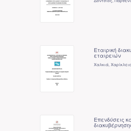
Δόντσιος, Παρθένι
Εταιρική δια
εταιρειών
Χαλκιά, Χαρίκλεια
Επενδύσεις κα
διακυβέρνηση