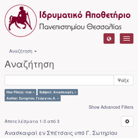
Toggl
navig
Αναζήτηση
Αναζήτηση
Ψάξε
Has File(s): true ×
Subject: Ανασκαφές ×
Author: Σωτηρίου, Γεώργιος Α. ×
Show Advanced Filters
Αποτελέσματα 1-3 από 3
Ανασκαφαί εν Σπέτσαις υπό Γ. Σωτηρίου