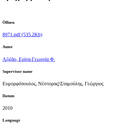
Öffnen
8971.pdf (535.2Kb)
Autor
Αζιζάυ, Ερίνα-Γεωργία Φ.
Supervisor name
Ευμορφόπουλος, Νέστορας|\Σταμούλης, Γεώργιος
Datum
2010
Language
el