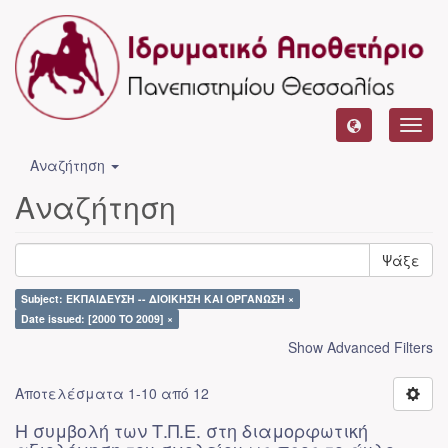
Toggl
navig
Αναζήτηση
Αναζήτηση
Ψάξε
Subject: ΕΚΠΑΙΔΕΥΣΗ -- ΔΙΟΙΚΗΣΗ ΚΑΙ ΟΡΓΑΝΩΣΗ ×
Date issued: [2000 TO 2009] ×
Show Advanced Filters
Αποτελέσματα 1-10 από 12
Η συμβολή των Τ.Π.Ε. στη διαμορφωτική