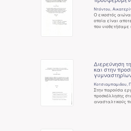
Ντόντου, Αικατερί
Ο εικοστός αιώνα
οποία είναι απο
που υιοθετήσαμε (
Διερεύνηση τ
και στην προ
γυμναστηρίω
Κοτσιαμπαµιδου, 
Στην παρούσα εργ
προσκόλλησης στ
ανασταλτικούς πα