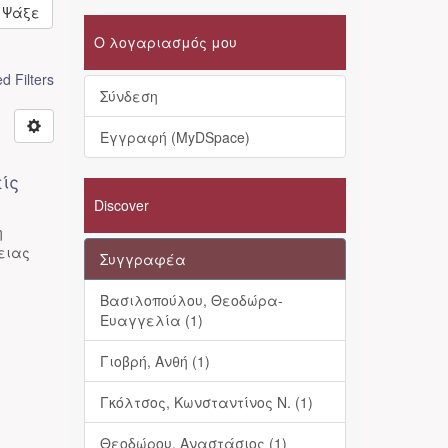
Ψάξε
Ο λογαριασμός μου
 Filters
Σύνδεση
Εγγραφή (MyDSpace)
ίς
Discover
η
ειας
Συγγραφέα
Βασιλοπούλου, Θεοδώρα-
Ευαγγελία (1)
Γιοβρή, Ανθή (1)
Γκόλτσος, Κωνσταντίνος Ν. (1)
Θεοδώρου, Αναστάσιος (1)