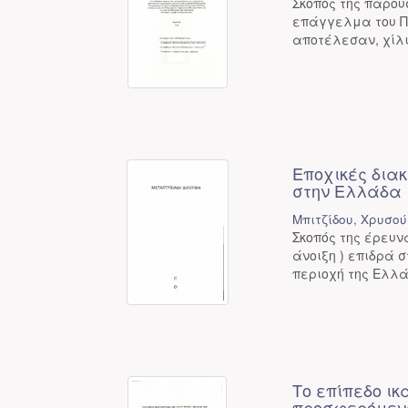
Σκοπός της παρο
επάγγελμα του Πυ
αποτέλεσαν, χίλιο
Εποχικές δια
στην Ελλάδα
Μπιτζίδου, Χρυσο
Σκοπός της έρευν
άνοιξη ) επιδρά 
περιοχή της Ελλά
Το επίπεδο ι
προσφερόμενε