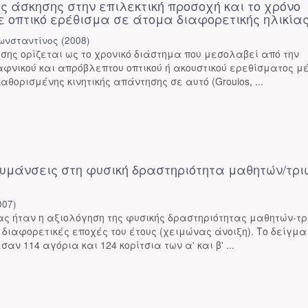
ς άσκησης στην επιλεκτική προσοχή και το χρόνο
ε οπτικό ερέθισμα σε άτομα διαφορετικής ηλικία
ωνσταντίνος
(
2008
)
σης ορίζεται ως το χρονικό διάστημα που μεσολαβεί από την
φνικού και απρόβλεπτου οπτικού ή ακουστικού ερεθίσματος μέ
θορισμένης κινητικής απάντησης σε αυτό (Grouios, ...
κυμάνσεις στη φυσική δραστηριότητα μαθητών/τρι
007
)
ας ήταν η αξιολόγηση της φυσικής δραστηριότητας μαθητών-τ
 διαφορετικές εποχές του έτους (χειμώνας άνοιξη). Το δείγμα
ν 114 αγόρια και 124 κορίτσια των α' και β' ...