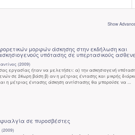
Show Advanced
φορετικών μορφών άσκησης στην εκδήλωση και
 ασκησιογενούς υπότασης σε υπερτασικούς ασθενε
αντίνος
(
2009
)
σας εργασίας ήταν να μελετήσει: α) την ασκησιογενή υπότασ
νών σε 24ωρη βάση β) αν η μέτριας έντασης και μικρής διάρκ
αι η μέτριας έντασης άσκηση αντίστασης θα μπορούσε να ...
σφυαλγία σε πυροσβέστες
ή
(
2009
)