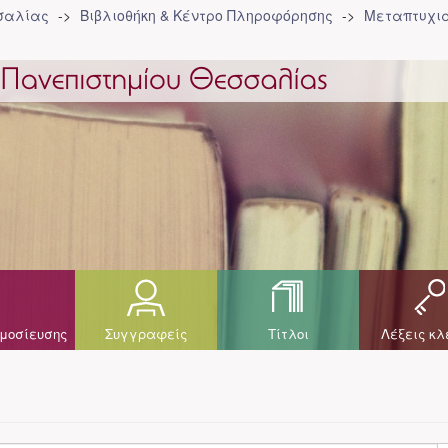
σσαλίας
Βιβλιοθήκη & Κέντρο Πληροφόρησης
Μεταπτυχια
μοσίευσης
Συγγραφείς
Τίτλοι
Λέξεις κλ