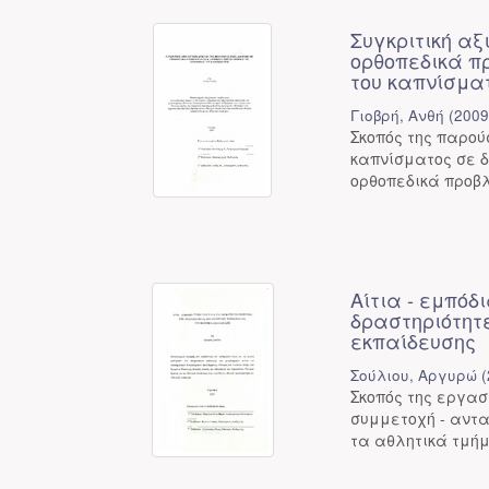
Συγκριτική αξ
ορθοπεδικά π
του καπνίσμα
Γιοβρή, Ανθή
(
200
Σκοπός της παρού
καπνίσματος σε δ
ορθοπεδικά προβλ
Αίτια - εμπόδ
δραστηριότητ
εκπαίδευσης
Σούλιου, Αργυρώ
(
Σκοπός της εργασ
συμμετοχή - αντα
τα αθλητικά τμήμ