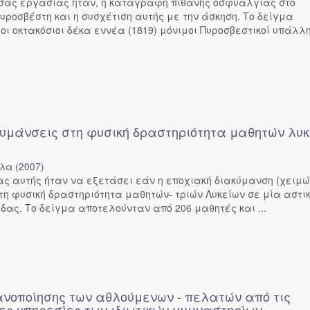
ύσας εργασίας ήταν, η καταγραφή πιθανής οσφυαλγίας στο
ροσβέστη και η συσχέτιση αυτής με την άσκηση. Το δείγμα
ι οκτακόσιοι δέκα εννέα (1819) μόνιμοι Πυροσβεστικοί υπάλληλ
κυμάνσεις στη φυσική δραστηριότητα μαθητών λυ
ύλα
(
2007
)
ας αυτής ήταν να εξετάσει εάν η εποχιακή διακύμανση (χειμώ
στη φυσική δραστηριότητα μαθητών- τριών Λυκείων σε μία αστι
δας. Το δείγμα αποτελούνταν από 206 μαθητές και ...
κανοποίησης των αθλούμενων - πελατών από τις
ς υπηρεσίες των ιδιωτικών γυμναστηρίων