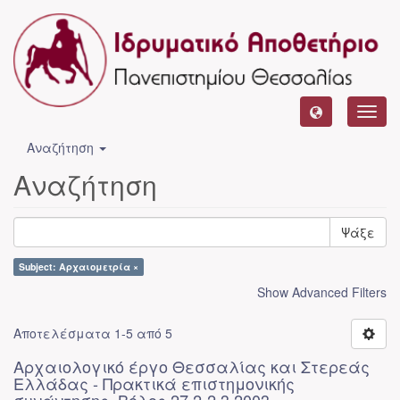
Toggl
navig
Αναζήτηση
Αναζήτηση
Ψάξε
Subject: Αρχαιομετρία ×
Show Advanced Filters
Αποτελέσματα 1-5 από 5
Αρχαιολογικό έργο Θεσσαλίας και Στερεάς
Ελλάδας - Πρακτικά επιστημονικής