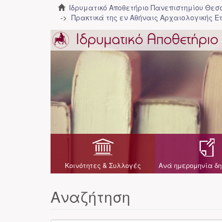
Ιδρυματικό Αποθετήριο Πανεπιστημίου Θε
Πρακτικά της εν Αθήναις Αρχαιολογικής Ε
Κοινότητες & Συλλογές
Ανά ημερομηνία δη
Αναζήτηση