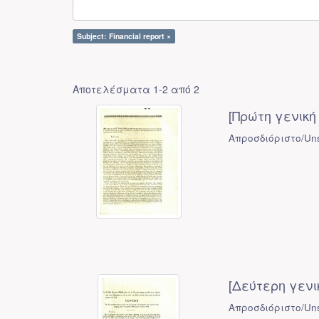
Subject: Financial report ×
Αποτελέσματα 1-2 από 2
[Πρώτη γενική 
Απροσδιόριστο/Uns
[Δεύτερη γενι
Απροσδιόριστο/Uns