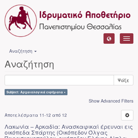
Toggl
navig
Αναζήτηση
Αναζήτηση
Ψάξε
Subject: Αρχαιολογικά ευρήματα ×
Show Advanced Filters
Αποτελέσματα 11-12 από 12
Λακωνία – Αρκαδία: Ανασκαφικαί έρευναι εις
οικόπεδα Σπάρτης (Οικόπεδον Όλγας