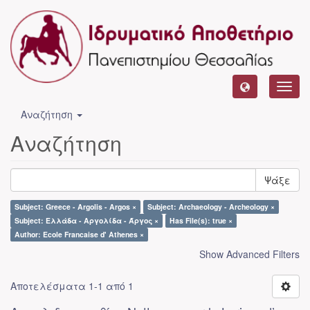
Toggl
navig
Αναζήτηση
Αναζήτηση
Ψάξε
Subject: Greece - Argolis - Argos ×
Subject: Archaeology - Archeology ×
Subject: Ελλάδα - Αργολίδα - Άργος ×
Has File(s): true ×
Author: Ecole Francaise d' Athenes ×
Show Advanced Filters
Αποτελέσματα 1-1 από 1