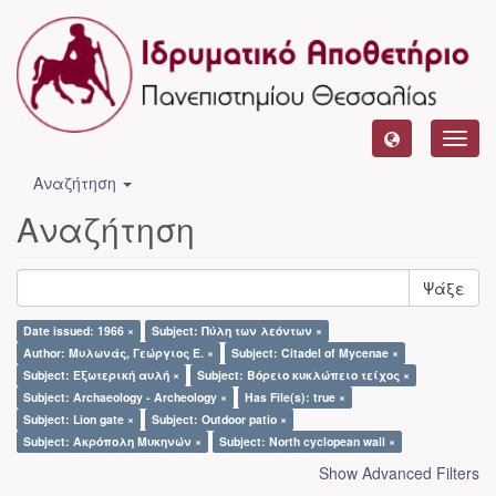
Toggl
navig
Αναζήτηση
Αναζήτηση
Ψάξε
Date issued: 1966 ×
Subject: Πύλη των λεόντων ×
Author: Μυλωνάς, Γεώργιος Ε. ×
Subject: Citadel of Mycenae ×
Subject: Εξωτερική αυλή ×
Subject: Βόρειο κυκλώπειο τείχος ×
Subject: Archaeology - Archeology ×
Has File(s): true ×
Subject: Lion gate ×
Subject: Outdoor patio ×
Subject: Ακρόπολη Μυκηνών ×
Subject: North cyclopean wall ×
Show Advanced Filters