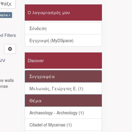
Ψάξε
Ο λογαριασμός μου
ογία ×
Σύνδεση
 Filters
Εγγραφή (MyDSpace)
ων
Discover
Συγγραφέα
he walls
cenae
Μυλωνάς, Γεώργιος Ε. (1)
Θέμα
Archaeology - Archeology (1)
Citadel of Mycenae (1)