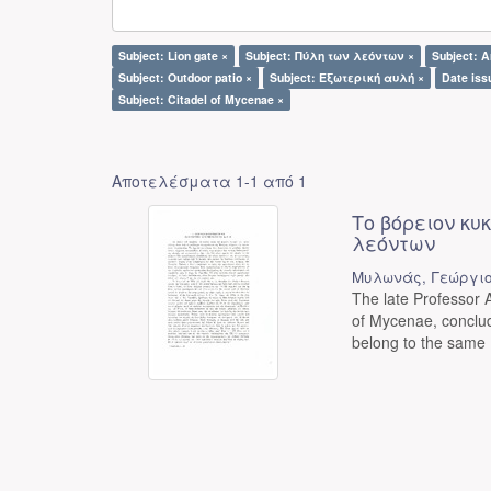
Subject: Lion gate ×
Subject: Πύλη των λεόντων ×
Subject: A
Subject: Outdoor patio ×
Subject: Εξωτερική αυλή ×
Date iss
Subject: Citadel of Mycenae ×
Αποτελέσματα 1-1 από 1
Το βόρειον κυ
λεόντων
Μυλωνάς, Γεώργιο
The late Professor A.
of Mycenae, conclud
belong to the same .