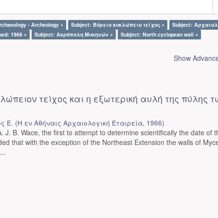
rchaeology - Archeology ×
Subject: Βόρειο κυκλώπειο τείχος ×
Subject: Αρχαιολ
ued: 1966 ×
Subject: Ακρόπολη Μυκηνών ×
Subject: North cyclopean wall ×
Show Advanced
κλώπειον τείχος και η εξωτερική αυλή της πύλης τ
ς Ε.
(
Η εν Αθήναις Αρχαιολογική Εταιρεία
,
1966
)
 J. B. Wace, the first to attempt to determine scientifically the date of t
ed that with the exception of the Northeast Extension the walls of My
..