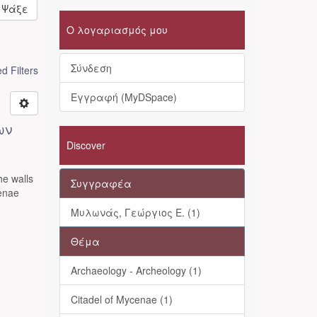
Ψάξε
Ο λογαριασμός μου
Σύνδεση
 Filters
Εγγραφή (MyDSpace)
ων
Discover
he walls
Συγγραφέα
cenae
Μυλωνάς, Γεώργιος Ε. (1)
Θέμα
Archaeology - Archeology (1)
Citadel of Mycenae (1)