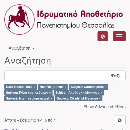
Toggl
navig
Αναζήτηση
Αναζήτηση
Ψάξε
Date issued: 1966 ×
Has File(s): true ×
Subject: Outdoor patio ×
Subject: Πύλη των λεόντων ×
Subject: Ακρόπολη Μυκηνών ×
Subject: North cyclopean wall ×
Subject: Citadel of Mycenae ×
Show Advanced Filters
Αποτελέσματα 1-1 από 1