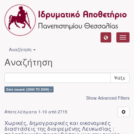
Toggl
navig
Αναζήτηση
Αναζήτηση
Ψάξε
Date issued: [2000 TO 2009] ×
Show Advanced Filters
Αποτελέσματα 1-10 από 2715
Χωρικές, δημογραφικές και οικονομικές
διαστάσεις της διαιρεμένης Λευκωσίας :