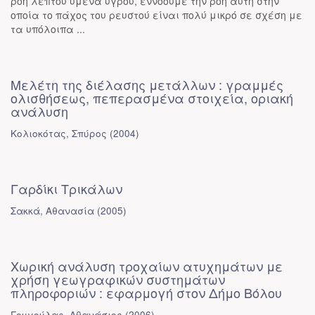
ροή λεπτού υμένα υγρού, εννοούμε την ροή αυτή στην
οποία το πάχος του ρευστού είναι πολύ μικρό σε σχέση με
τα υπόλοιπα ...
Μελέτη της διέλασης μετάλλων : γραμμές
ολισθήσεως, πεπερασμένα στοιχεία, οριακή
ανάλυση
Κολιοκότας, Σπύρος
(
2004
)
Γαρδίκι Τρικάλων
Σακκά, Αθανασία
(
2005
)
Χωρική ανάλυση τροχαίων ατυχημάτων με
χρήση γεωγραφικών συστημάτων
πληροφοριών : εφαρμογή στον Δήμο Βόλου
Γουγούλας, Αθανάσιος
(
2006
)