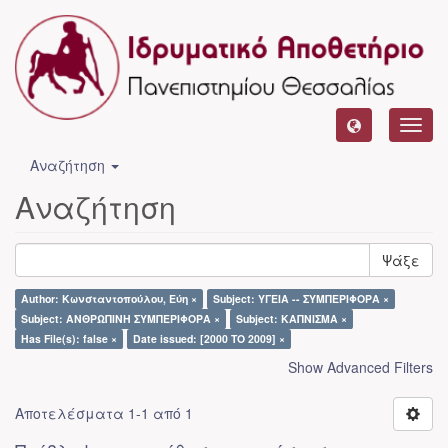
Toggl
navig
Αναζήτηση
Αναζήτηση
Ψάξε
Author: Κωνσταντοπούλου, Εύη ×
Subject: ΥΓΕΙΑ -- ΣΥΜΠΕΡΙΦΟΡΑ ×
Subject: ΑΝΘΡΩΠΙΝΗ ΣΥΜΠΕΡΙΦΟΡΑ ×
Subject: ΚΑΠΝΙΣΜΑ ×
Has File(s): false ×
Date issued: [2000 TO 2009] ×
Show Advanced Filters
Αποτελέσματα 1-1 από 1