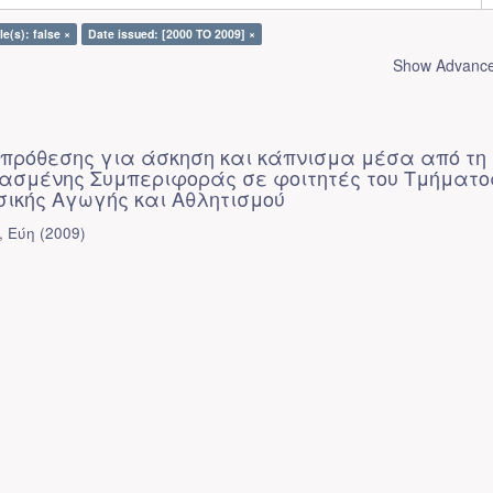
le(s): false ×
Date issued: [2000 TO 2009] ×
Show Advanced
 πρόθεσης για άσκηση και κάπνισμα μέσα από τη
ασμένης Συμπεριφοράς σε φοιτητές του Τμήματο
σικής Αγωγής και Αθλητισμού
, Εύη
(
2009
)