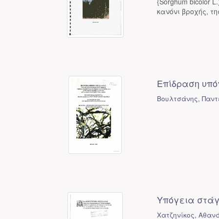
{Sorghum bicolor 
κανόνι βροχής, τη
Επίδραση υπό
Βουλτσάνης, Παντ
Υπόγεια στάγ
Χατζηνίκος, Αθανά