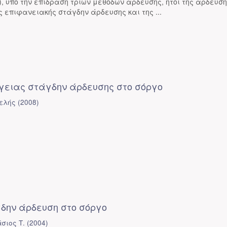
L.), υπό την επίδραση τριών μεθόδων άρδευσης, ήτοι της άρδευσ
ς επιφανειακής στάγδην άρδευσης και της ...
γειας στάγδην άρδευσης στο σόργο
ελής
(
2008
)
δην άρδευση στο σόργο
σιος Τ.
(
2004
)