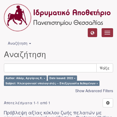
Toggl
navig
Αναζήτηση
Αναζήτηση
Ψάξε
Author: Αδάμ, Αργύριος Κ. ×
Date issued: 2022 ×
Subject: Ηλεκτρονικοί υπολογιστές -- Επεξεργασία δεδομένων ×
Show Advanced Filters
Αποτελέσματα 1-1 από 1
Πρόβλεψη αξίας κύκλου ζωής πελατών με