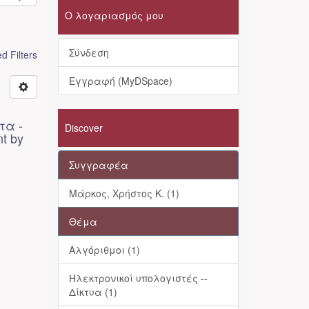
Ο λογαριασμός μου
Σύνδεση
 Filters
Εγγραφή (MyDSpace)
τα -
Discover
nt by
Συγγραφέα
Μάρκος, Χρήστος Κ. (1)
Θέμα
Αλγόριθμοι (1)
Ηλεκτρονικοί υπολογιστές --
Δίκτυα (1)