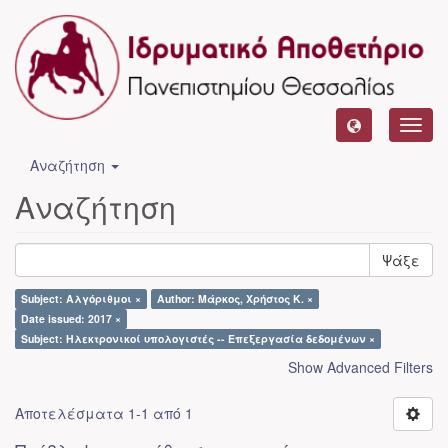
Toggl
navig
Αναζήτηση
Αναζήτηση
Ψάξε
Subject: Αλγόριθμοι ×
Author: Μάρκος, Χρήστος Κ. ×
Date issued: 2017 ×
Subject: Ηλεκτρονικοί υπολογιστές -- Επεξεργασία δεδομένων ×
Show Advanced Filters
Αποτελέσματα 1-1 από 1