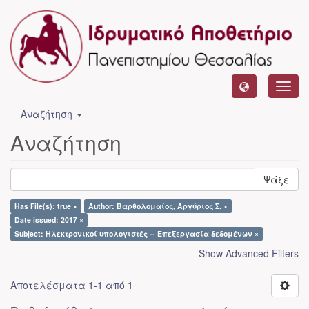
Toggl
navig
Αναζήτηση
Αναζήτηση
Ψάξε
Has File(s): true ×
Author: Βαρθολομαίος, Αργύριος Σ. ×
Date issued: 2017 ×
Subject: Ηλεκτρονικοί υπολογιστές -- Επεξεργασία δεδομένων ×
Show Advanced Filters
Αποτελέσματα 1-1 από 1