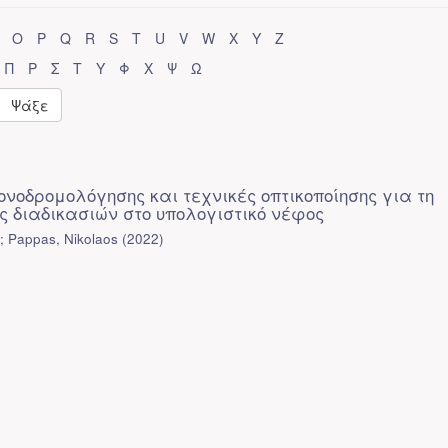
O
P
Q
R
S
T
U
V
W
X
Y
Z
Π
Ρ
Σ
Τ
Υ
Φ
Χ
Ψ
Ω
Ψάξε
ονοδρομολόγησης και τεχνικές οπτικοποίησης για τη
ς διαδικασιών στο υπολογιστικό νέφος
 Pappas, Nikolaos
(
2022
)