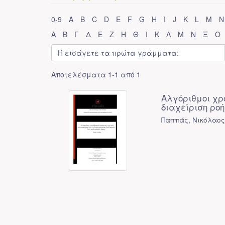
0-9
A
B
C
D
E
F
G
H
I
J
K
L
M
N
Α
Β
Γ
Δ
Ε
Ζ
Η
Θ
Ι
Κ
Λ
Μ
Ν
Ξ
Ο
Αποτελέσματα 1-1 από 1
Αλγόριθμοι χρ
διαχείριση ροή
Παππάς, Νικόλαος;