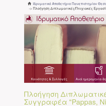
Ιδρυματικό Αποθετήριο Πανεπιστημίου Θε
Πλοήγηση Διπλωματικές/Πτυχιακές Εργασ
Κοινότητες & Συλλογές
Ανά ημερομηνία δη
Πλοήγηση Διπλωματικέ
Συγγραφέα "Pappas, Ni