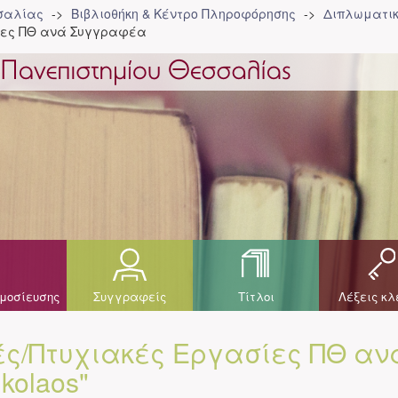
σσαλίας
Βιβλιοθήκη & Κέντρο Πληροφόρησης
Διπλωματικ
ίες ΠΘ ανά Συγγραφέα
μοσίευσης
Συγγραφείς
Τίτλοι
Λέξεις κλ
ς/Πτυχιακές Εργασίες ΠΘ αν
kolaos"